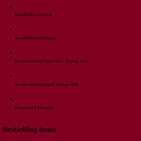
€
19,50
Winkelwagen
Kerstballen set Frost
€
24,50
Winkelwagen
Kerstballen set Crackle
€
24,50
Winkelwagen
Kerstornament Finial duo – Vintage style
€
16,95
Winkelwagen
Kerstornament Engel, vintage -style
€
14,50
Winkelwagen
Ornament Cadeautjes
€
17,50
Winkelwagen
Bestselling items