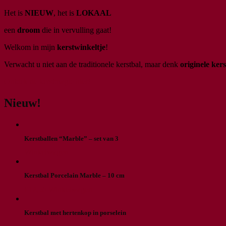
Het is
NIEUW
, het is
LOKAAL
een
droom
die in vervulling gaat!
Welkom in mijn
kerstwinkeltje
!
Verwacht u niet aan de traditionele kerstbal, maar denk
originele ke
Ontdek de kerstmagie hier!
Nieuw!
Kerstballen “Marble” – set van 3
Winkelwagen
Kerstbal Porcelain Marble – 10 cm
€
12,50
Winkelwagen
Kerstbal met hertenkop in porselein