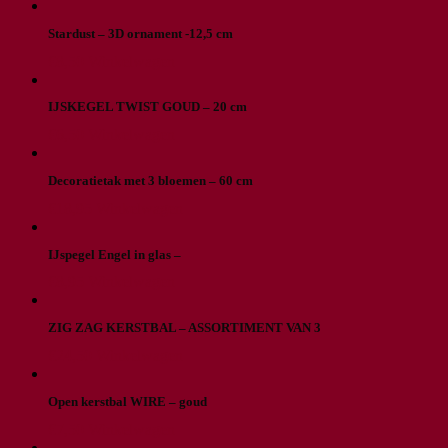
Stardust – 3D ornament -12,5 cm
€
8,50
Winkelwagen
IJSKEGEL TWIST GOUD – 20 cm
€
6,50
Winkelwagen
Decoratietak met 3 bloemen – 60 cm
€
18,95
Winkelwagen
IJspegel Engel in glas –
€
8,95
Winkelwagen
ZIG ZAG KERSTBAL – ASSORTIMENT VAN 3
€
24,50
Winkelwagen
Open kerstbal WIRE – goud
€
7,50
Winkelwagen