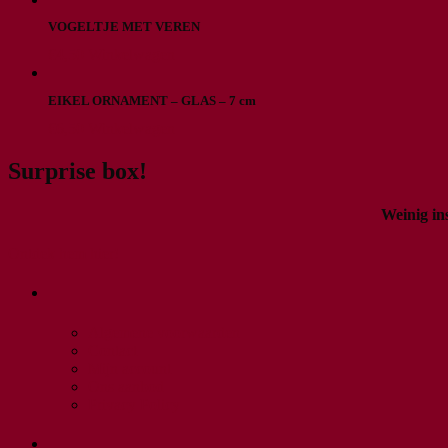
VOGELTJE MET VEREN
€
4,50
Winkelwagen
EIKEL ORNAMENT – GLAS – 7 cm
€
6,50
Winkelwagen
Surprise box!
Weinig in
Ontdek hem hier!
Algemene voorwaarden
Contact
Mijn account
Ons aanbod
Privacy Policy