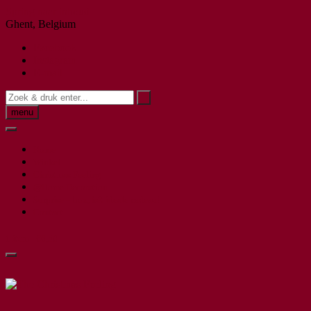
Spring naar inhoud
Ghent, Belgium
Facebook
Instagram
E-mail
menu
Home
Winkel
Christmas Feeling
@Home Decoration
Surprise – box, hét ideale cadeau!
Contact
1 item
- €6,50