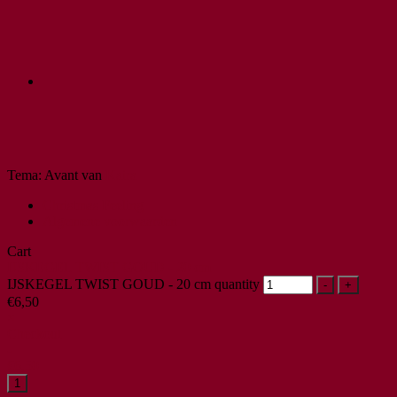
Tema: Avant van
Kaira
Christmas Feeling
Algemene voorwaarden
Cart
IJSKEGEL TWIST GOUD - 20 cm
IJSKEGEL TWIST GOUD - 20 cm quantity
-
+
€
6,50
×
Checkout
-
€
6,50
1