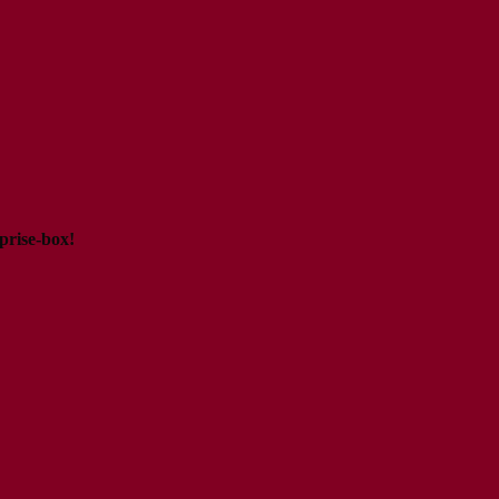
prise-box
!